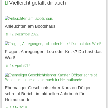
Vielleicht gefällt dir auch
Schloss
Plön
1951
Anleuchten am Bootshaus
von
12. Dezember 2022
ehemaligen
Schülern
des
Fragen, Anregungen, Lob oder Kritik? Du hast das
Plöner
Wort!
Internats
18. April 2017
gegründet,
bildet
sie
den
Ehemaliger Geschichtslehrer Karsten Dölger
Zusammenschluß
schreibt Bericht im aktuellen Jahrbuch für
ehemaliger
Heimatkunde
Schüler,
Lehrkräfte
3. Mai 2018