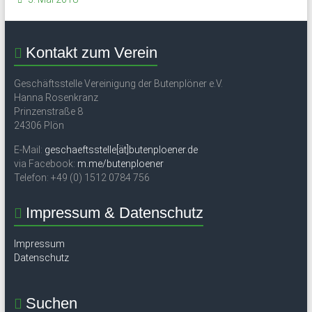
und
Mitarbeiter
des
Kontakt zum Verein
Gymnasium
Schloss
Geschäftsstelle Vereinigung der Butenplöner e.V.
Plön
Hanna Rosenkranz
Prinzenstraße 8
sowie
24306 Plön
des
früheren
E-Mail:
geschaeftsstelle[ät]butenploener.de
Internats.
via Facebook:
m.me/butenploener
Telefon: +49 (0) 1512 0784 756
Impressum & Datenschutz
Impressum
Datenschutz
Suchen