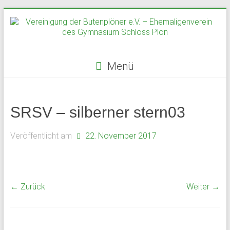
Zum
Inhalt
springen
Menü
Vereinigung
der
SRSV – silberner stern03
Butenplöner
Veröffentlicht am
22. November 2017
e.V.
–
Ehemaligenverein
← Zurück
Weiter →
des
Gymnasium