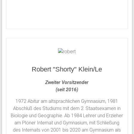
und
Mitarbeiter
des
Gymnasium
Schloss
Plön
sowie
des
früheren
Robert "Shorty" Klein/Le
Internats.
Zweiter Vorsitzender
(seit 2016)
1972 Abitur am altsprachlichen Gymnasium, 1981
Abschluß des Studiums mit dem 2. Staatsexamen in
Biologie und Geographie.
Ab
1984 Lehrer und Erzieher
am Plöner Internat und Gymnasium, mit Schließung
des Internats von 2001 bis 2020 am Gymnasium als