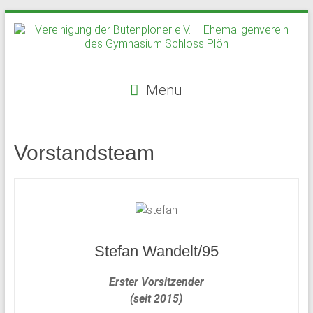
Zum
Inhalt
springen
Menü
Vereinigung
der
Vorstandsteam
Butenplöner
e.V.
–
Ehemaligenverein
Stefan Wandelt/95
des
Erster Vorsitzender
(seit 2015)
Gymnasium