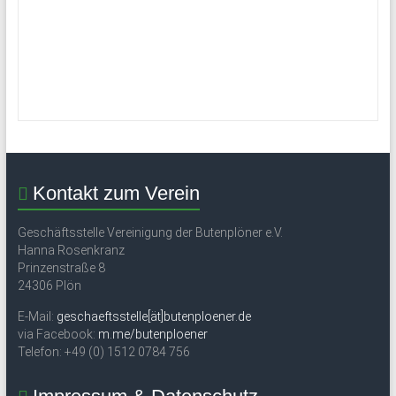
Kontakt zum Verein
Geschäftsstelle Vereinigung der Butenplöner e.V.
Hanna Rosenkranz
Prinzenstraße 8
24306 Plön
E-Mail:
geschaeftsstelle[ät]butenploener.de
via Facebook:
m.me/butenploener
Telefon: +49 (0) 1512 0784 756