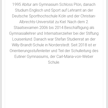
1995 Abitur am Gymnasium Schloss Plön, danach
Schloss
Studium Englisch und Sport auf Lehramt an der
Plön
Deutsche Sporthochschule Köln und der Christian-
Albrechts-Universität zu Kiel. Nach dem 2.
1951
Staatsexamen 2006 bis 2014 Beschäftigung als
von
Gymnasiallehrer und Internatserzieher bei der Stiftung
ehemaligen
Louisenlund. Danach war Stefan Studienrat an der
Schülern
Willy-Brandt-Schule in Norderstedt. Seit 2018 ist er
des
Orientierungsstufenleiter und Teil der Schulleitung des
Plöner
Eutiner Gymnasiums, der Carl-Maria-von-Weber
Internats
Schule.
gegründet,
bildet
sie
den
Zusammenschluß
ehemaliger
Schüler,
Lehrkräfte