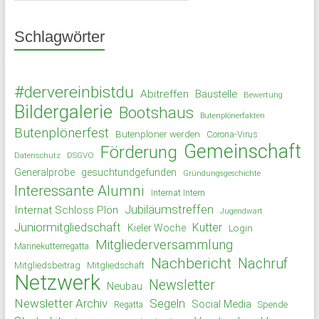
Schlagwörter
#dervereinbistdu
Abitreffen
Baustelle
Bewertung
Bildergalerie
Bootshaus
Butenplönerfakten
Butenplönerfest
Butenplöner werden
Corona-Virus
Gemeinschaft
Förderung
Datenschutz
DSGVO
Generalprobe
gesuchtundgefunden
Gründungsgeschichte
Interessante Alumni
Internat Intern
Jubiläumstreffen
Internat Schloss Plön
Jugendwart
Juniormitgliedschaft
Kutter
Kieler Woche
Login
Mitgliederversammlung
Marinekutterregatta
Nachbericht
Nachruf
Mitgliedsbeitrag
Mitgliedschaft
Netzwerk
Newsletter
Neubau
Newsletter Archiv
Segeln
Social Media
Spende
Regatta