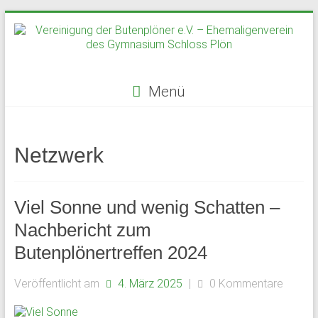
Zum
Inhalt
springen
Menü
Vereinigung
der
Netzwerk
Butenplöner
e.V.
Viel Sonne und wenig Schatten –
–
Nachbericht zum
Butenplönertreffen 2024
Ehemaligenverein
des
Veröffentlicht am
4. März 2025
|
0 Kommentare
Gymnasium