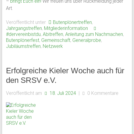
–
bringt Euch ein!
Wir freuen uns über Rückmeldung jeder
Art.
Veröffentlicht unter
Butenplönertreffen
,
Jahrgangstreffen
,
Mitgliederinformation
#dervereinbistdu
,
Abitreffen
,
Anleitung zum Nachmachen
,
Butenplönerfest
,
Gemeinschaft
,
Generalprobe
,
Jubiläumstreffen
,
Netzwerk
Erfolgreiche Kieler Woche auch für
den SRSV e.V.
Veröffentlicht am
18. Juli 2024
|
0 Kommentare