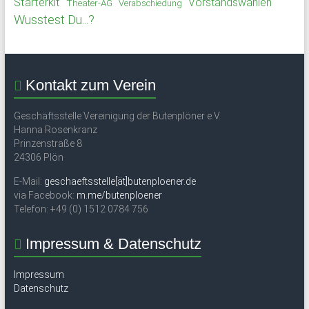
Starterkit
Vorstandswahlen
Theater-AG
Verabschiedung
Wusstest Du...?
Kontakt zum Verein
Geschäftsstelle Vereinigung der Butenplöner e.V.
Hanna Rosenkranz
Prinzenstraße 8
24306 Plön
E-Mail:
geschaeftsstelle[ät]butenploener.de
via Facebook:
m.me/butenploener
Telefon: +49 (0) 1512 0784 756
Impressum & Datenschutz
Impressum
Datenschutz