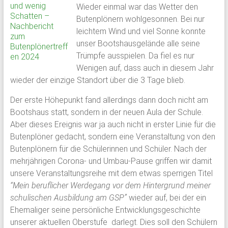
Wieder einmal war das Wetter den
Schloss
Butenplönern wohlgesonnen. Bei nur
Plön
leichtem Wind und viel Sonne konnte
unser Bootshausgelände alle seine
1951
Trümpfe ausspielen. Da fiel es nur
von
Wenigen auf, dass auch in diesem Jahr
ehemaligen
wieder der einzige Standort über die 3 Tage blieb.
Schülern
Der erste Höhepunkt fand allerdings dann doch nicht am
des
Bootshaus statt, sondern in der neuen Aula der Schule.
Plöner
Aber dieses Ereignis war ja auch nicht in erster Linie für die
Internats
Butenplöner gedacht, sondern eine Veranstaltung von den
gegründet,
Butenplönern für die Schülerinnen und Schüler. Nach der
bildet
mehrjährigen Corona- und Umbau-Pause griffen wir damit
sie
unsere Veranstaltungsreihe mit dem etwas sperrigen Titel
den
“Mein beruflicher Werdegang vor dem Hintergrund meiner
Zusammenschluß
schulischen Ausbildung am GSP”
wieder auf, bei der ein
ehemaliger
Ehemaliger seine persönliche Entwicklungsgeschichte
Schüler,
unserer aktuellen Oberstufe darlegt. Dies soll den Schülern
Lehrkräfte