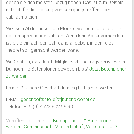
denen sie den meisten Bezug haben. Das ist zum Beispiel
nützlich für die Planung von Jahrgangstreffen oder
Jubiläumsfeiern.
Wer sein Abitur außerhalb Plöns erworben hat, gibt bitte
das entsprechende Jahr an. Wenn kein Abitur vorhanden
ist, bitte einfach den Jahrgang angeben, in dem dies
theoretisch gemacht worden wäre.
Wußtest Du, daß das 1. Mitgliedsjahr beitragsfrei ist, wenn
Du noch nie Butenplöner gewesen bist?
Jetzt Butenplöner
zu werden
.
Fragen? Unsere Geschäftsführung hilft gerne weiter:
E-Mail:
geschaeftsstelle[ät]butenploener.de
Telefon: +49 (0) 4522 802 99 93
Veröffentlicht unter
Butenplöner
Butenplöner
werden
,
Gemeinschaft
,
Mitgliedschaft
,
Wusstest Du...?