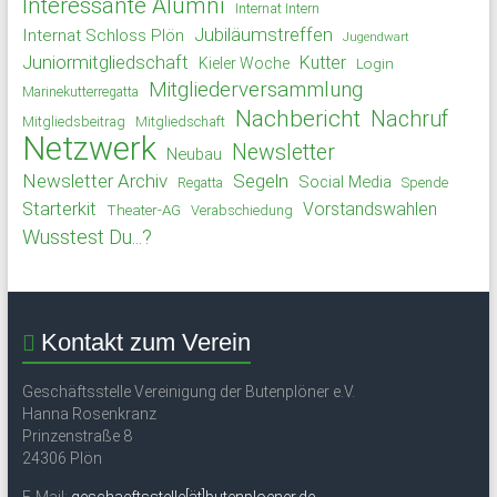
Interessante Alumni
Internat Intern
Jubiläumstreffen
Internat Schloss Plön
Jugendwart
Juniormitgliedschaft
Kutter
Kieler Woche
Login
Mitgliederversammlung
Marinekutterregatta
Nachbericht
Nachruf
Mitgliedsbeitrag
Mitgliedschaft
Netzwerk
Newsletter
Neubau
Newsletter Archiv
Segeln
Social Media
Spende
Regatta
Starterkit
Vorstandswahlen
Theater-AG
Verabschiedung
Wusstest Du...?
Kontakt zum Verein
Geschäftsstelle Vereinigung der Butenplöner e.V.
Hanna Rosenkranz
Prinzenstraße 8
24306 Plön