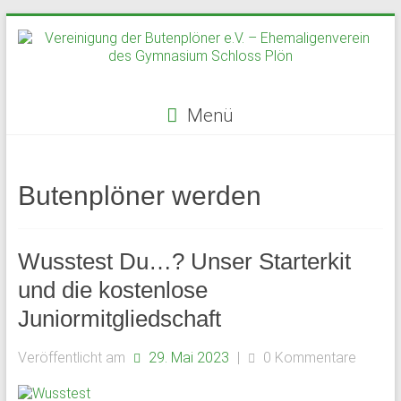
Zum
Inhalt
springen
Menü
Vereinigung
der
Butenplöner werden
Butenplöner
e.V.
Wusstest Du…? Unser Starterkit
–
und die kostenlose
Juniormitgliedschaft
Ehemaligenverein
des
Veröffentlicht am
29. Mai 2023
|
0 Kommentare
Gymnasium