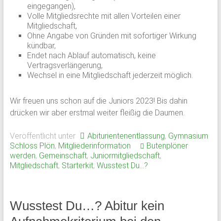
eingegangen),
und
Volle Mitgliedsrechte mit allen Vorteilen einer
Mitarbeiter
Mitgliedschaft,
des
Ohne Angabe von Gründen mit sofortiger Wirkung
Gymnasium
kündbar,
Endet nach Ablauf automatisch, keine
Schloss
Vertragsverlängerung,
Plön
Wechsel in eine Mitgliedschaft jederzeit möglich.
sowie
des
Wir freuen uns schon auf die Juniors 2023! Bis dahin
früheren
drücken wir aber erstmal weiter fleißig die Daumen.
Internats.
Veröffentlicht unter
Abiturientenentlassung
,
Gymnasium
Schloss Plön
,
Mitgliederinformation
Butenplöner
werden
,
Gemeinschaft
,
Juniormitgliedschaft
,
Mitgliedschaft
,
Starterkit
,
Wusstest Du...?
Wusstest Du…? Abitur kein