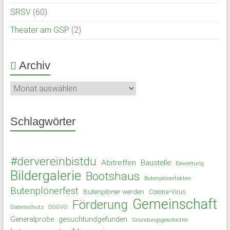
SRSV
(60)
Theater am GSP
(2)
Archiv
Archiv
Schlagwörter
#dervereinbistdu
Abitreffen
Baustelle
Bewertung
Bildergalerie
Bootshaus
Butenplönerfakten
Butenplönerfest
Butenplöner werden
Corona-Virus
Gemeinschaft
Förderung
Datenschutz
DSGVO
Generalprobe
gesuchtundgefunden
Gründungsgeschichte