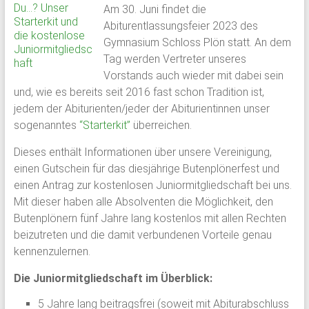
Am 30. Juni findet die
Schloss
Abiturentlassungsfeier 2023 des
Plön
Gymnasium Schloss Plön statt. An dem
Tag werden Vertreter unseres
1951
Vorstands auch wieder mit dabei sein
von
und, wie es bereits seit 2016 fast schon Tradition ist,
ehemaligen
jedem der Abiturienten/jeder der Abiturientinnen unser
Schülern
sogenanntes
“Starterkit”
überreichen.
des
Dieses enthält Informationen über unsere Vereinigung,
Plöner
einen Gutschein für das diesjährige Butenplönerfest und
Internats
einen Antrag zur kostenlosen Juniormitgliedschaft bei uns.
gegründet,
Mit dieser haben alle Absolventen die Möglichkeit, den
bildet
Butenplönern fünf Jahre lang kostenlos mit allen Rechten
sie
beizutreten und die damit verbundenen Vorteile genau
den
kennenzulernen.
Zusammenschluß
ehemaliger
Die Juniormitgliedschaft im Überblick:
Schüler,
5 Jahre lang beitragsfrei (soweit mit Abiturabschluss
Lehrkräfte