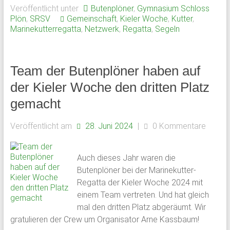
Veröffentlicht unter
Butenplöner
,
Gymnasium Schloss
und
Plön
,
SRSV
Gemeinschaft
,
Kieler Woche
,
Kutter
,
Mitarbeiter
Marinekutterregatta
,
Netzwerk
,
Regatta
,
Segeln
des
Gymnasium
Schloss
Team der Butenplöner haben auf
Plön
sowie
der Kieler Woche den dritten Platz
des
gemacht
früheren
Internats.
Veröffentlicht am
28. Juni 2024
|
0 Kommentare
Auch dieses Jahr waren die
Butenplöner bei der Marinekutter-
Regatta der Kieler Woche 2024 mit
einem Team vertreten. Und hat gleich
mal den dritten Platz abgeräumt. Wir
gratulieren der Crew um Organisator Arne Kassbaum!