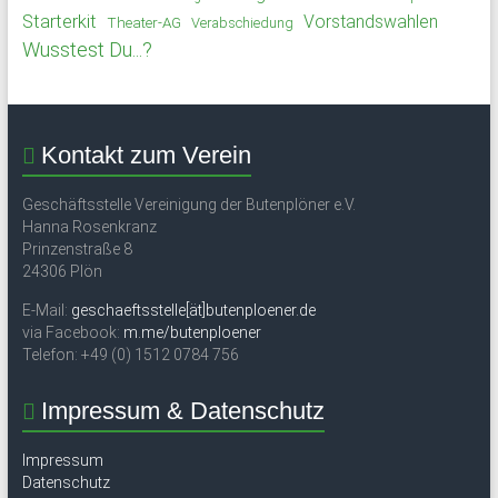
Starterkit
Vorstandswahlen
Theater-AG
Verabschiedung
Wusstest Du...?
Kontakt zum Verein
Geschäftsstelle Vereinigung der Butenplöner e.V.
Hanna Rosenkranz
Prinzenstraße 8
24306 Plön
E-Mail:
geschaeftsstelle[ät]butenploener.de
via Facebook:
m.me/butenploener
Telefon: +49 (0) 1512 0784 756
Impressum & Datenschutz
Impressum
Datenschutz