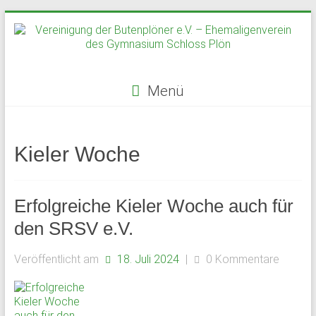
Zum
Inhalt
springen
Menü
Vereinigung
der
Kieler Woche
Butenplöner
e.V.
Erfolgreiche Kieler Woche auch für
–
den SRSV e.V.
Ehemaligenverein
Veröffentlicht am
18. Juli 2024
|
0 Kommentare
des
Gymnasium