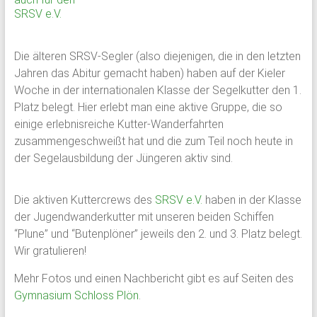
Schloss
Plön
Die älteren SRSV-Segler (also diejenigen, die in den letzten
Jahren das Abitur gemacht haben) haben auf der Kieler
1951
Woche in der internationalen Klasse der Segelkutter den 1.
von
Platz belegt. Hier erlebt man eine aktive Gruppe, die so
ehemaligen
einige erlebnisreiche Kutter-Wanderfahrten
Schülern
zusammengeschweißt hat und die zum Teil noch heute in
des
der Segelausbildung der Jüngeren aktiv sind.
Plöner
Internats
gegründet,
Die aktiven Kuttercrews des
SRSV e.V.
haben in der Klasse
bildet
der Jugendwanderkutter mit unseren beiden Schiffen
sie
“Plune” und “Butenplöner” jeweils den 2. und 3. Platz belegt.
den
Wir gratulieren!
Zusammenschluß
Mehr Fotos und einen Nachbericht gibt es auf Seiten des
ehemaliger
Gymnasium Schloss Plön
.
Schüler,
Lehrkräfte