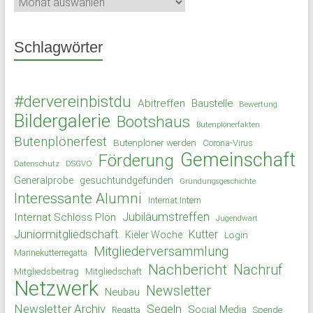
Schlagwörter
#dervereinbistdu
Abitreffen
Baustelle
Bewertung
Bildergalerie
Bootshaus
Butenplönerfakten
Butenplönerfest
Butenplöner werden
Corona-Virus
Gemeinschaft
Förderung
Datenschutz
DSGVO
Generalprobe
gesuchtundgefunden
Gründungsgeschichte
Interessante Alumni
Internat Intern
Jubiläumstreffen
Internat Schloss Plön
Jugendwart
Juniormitgliedschaft
Kutter
Kieler Woche
Login
Mitgliederversammlung
Marinekutterregatta
Nachbericht
Nachruf
Mitgliedsbeitrag
Mitgliedschaft
Netzwerk
Newsletter
Neubau
Newsletter Archiv
Segeln
Social Media
Spende
Regatta