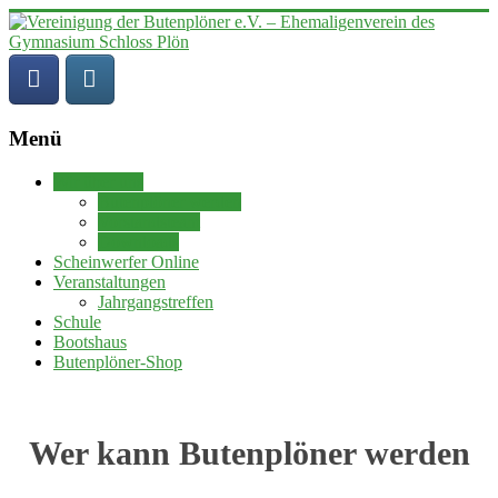
Zum
Inhalt
springen
Menü
Vereinigung
Wir über uns
der
Butenplöner werden
Butenplöner
Vorstandsteam
e.V.
Downloads
Scheinwerfer Online
–
Veranstaltungen
Ehemaligenverein
Jahrgangstreffen
des
Schule
Gymnasium
Bootshaus
Schloss
Butenplöner-Shop
Plön
1951
Wer kann Butenplöner werden
von
ehemaligen
Schülern