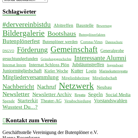
Schlagwörter
#dervereinbistdu
Abitreffen
Baustelle
Bewertung
Bildergalerie
Bootshaus
Butenplönerfakten
Butenplönerfest
Butenplöner werden
Corona-Virus
Datenschutz
Gemeinschaft
Förderung
Generalprobe
DSGVO
Interessante Alumni
gesuchtundgefunden
Gründungsgeschichte
Jubiläumstreffen
Internat Schloss Plön
Internat Intern
Jugendwart
Juniormitgliedschaft
Kutter
Kieler Woche
Login
Marinekutterregatta
Mitgliederversammlung
Mitgliedsbeitrag
Mitgliedschaft
Netzwerk
Nachbericht
Nachruf
Neubau
Newsletter
Newsletter Archiv
Segeln
Social Media
Regatta
Starterkit
Vorstandswahlen
Theater-AG
Spende
Verabschiedung
Wusstest Du...?
Kontakt zum Verein
Geschäftsstelle Vereinigung der Butenplöner e.V.
Hanna Rosenkranz