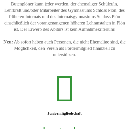
des
Butenplöner kann jeder werden, der ehemaliger Schüler/in,
Plöner
Lehrkraft und/oder Mitarbeiter des Gymnasiums Schloss Plön, des
Internats
früheren Internats und des Internatsgymnasiums Schloss Plön
gegründet,
einschließlich der vorangegangenen höheren Lehranstalten in Plön
bildet
ist. Der Erwerb des Abiturs ist kein Aufnahmekriterium!
sie
den
Zusammenschluß
Neu:
Ab sofort haben auch Personen, die nicht Ehemalige sind, die
ehemaliger
Möglichkeit, den Verein als Fördermitglied finanziell zu
Schüler,
unterstützen.
Lehrkräfte
und
Mitarbeiter
des
Gymnasium
Schloss
Plön
sowie
des
früheren
Internats.
Juniormitgliedschaft