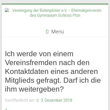
Zum
Inhalt
springen
Menü
Vereinigung
der
Ich werde von einem
Butenplöner
Vereinsfremden nach den
e.V.
Kontaktdaten eines anderen
–
Mitglieds gefragt. Darf ich die
Ehemaligenverein
ihm weitergeben?
des
Veröffentlicht am
3. Dezember 2018
Gymnasium