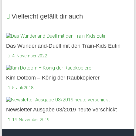
und
Mitarbeiter
Vielleicht gefällt dir auch
des
Gymnasium
Schloss
Plön
Das Wunderland-Duell mit den Train-Kids Eutin
sowie
4. November 2022
des
früheren
Internats.
Kim Dotcom – König der Raubkopierer
5. Juli 2018
Newsletter Ausgabe 03/2019 heute verschickt
14. November 2019