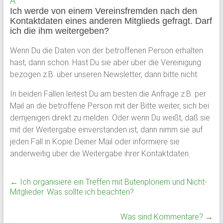
A
Schloss
Ich werde von einem Vereinsfremden nach den
Kontaktdaten eines anderen Mitglieds gefragt. Darf
Plön
ich die ihm weitergeben?
Wenn Du die Daten von der betroffenen Person erhalten
1951
hast, dann schon. Hast Du sie aber über die Vereinigung
von
bezogen z.B. über unseren Newsletter, dann bitte nicht.
ehemaligen
Schülern
In beiden Fällen leitest Du am besten die Anfrage z.B. per
des
Mail an die betroffene Person mit der Bitte weiter, sich bei
Plöner
demjenigen direkt zu melden. Oder wenn Du weißt, daß sie
Internats
mit der Weitergabe einverstanden ist, dann nimm sie auf
gegründet,
jeden Fall in Kopie Deiner Mail oder informiere sie
bildet
anderweitig über die Weitergabe ihrer Kontaktdaten.
sie
den
←
Ich organisiere ein Treffen mit Butenplönern und Nicht-
Zusammenschluß
Mitglieder. Was sollte ich beachten?
ehemaliger
Schüler,
Was sind Kommentare?
→
Lehrkräfte