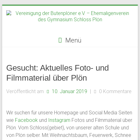
Zum
Inhalt
springen
Menü
Vereinigung
der
Gesucht: Aktuelles Foto- und
Butenplöner
Filmmaterial über Plön
e.V.
Veröffentlicht am
10. Januar 2019
|
0 Kommentare
–
Ehemaligenverein
Wir suchen für unsere Homepage und Social Media Seiten
wie
Facebook
und
Instagram
Fotos und Filmmaterial über
des
Plön. Vom Schloss(gebiet), von unserer alten Schule und
Gymnasium
von Plön selber. Mit Weihnachtsbaum, Feuerwerk, Schnee