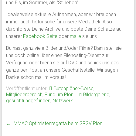
und Eis, im Sommer, als “Stillleben”…
Schloss
Idealerweise aktuelle Aufnahmen, aber wir brauchen
Plön
immer auch historische für unsere Mediathek. Also
durchforste Deine Archive und poste Deine Schätze auf
1951
unserer
Facebook Seite
oder
maile
sie uns.
von
ehemaligen
Du hast ganz viele Bilder und/oder Filme? Dann stell sie
Schülern
uns doch online über einen Filehosting-Dienst zur
des
Verfügung oder brenn sie auf DVD und schick uns das
Plöner
ganze per Post an unsere Geschäftsstelle. Wir sagen
Internats
Danke schon mal im voraus!!
gegründet,
Veröffentlicht unter
Butenplöner-Börse
,
bildet
Mitgliederbereich
,
Rund um Plön
Bildergalerie
,
sie
gesuchtundgefunden
,
Netzwerk
den
Zusammenschluß
ehemaliger
←
IMMAC Optimistenregatta beim SRSV Plön
Schüler,
Lehrkräfte