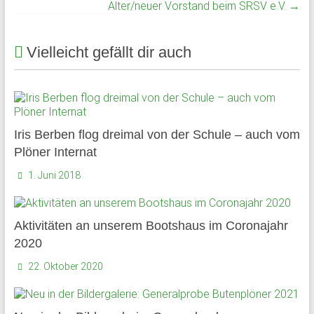
Alter/neuer Vorstand beim SRSV e.V.
→
und
Mitarbeiter
des
Vielleicht gefällt dir auch
Gymnasium
Schloss
Plön
sowie
des
Iris Berben flog dreimal von der Schule – auch vom
früheren
Plöner Internat
Internats.
1. Juni 2018
Aktivitäten an unserem Bootshaus im Coronajahr
2020
22. Oktober 2020