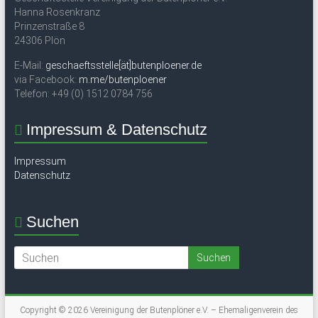
Hanna Rosenkranz
Prinzenstraße 8
24306 Plön
E-Mail:
geschaeftsstelle[ät]butenploener.de
via Facebook:
m.me/butenploener
Telefon: +49 (0) 1512 0784 756
Impressum & Datenschutz
Impressum
Datenschutz
Suchen
Copyright © 2026
Vereinigung der Butenplöner e.V. – Ehemaligenverein des