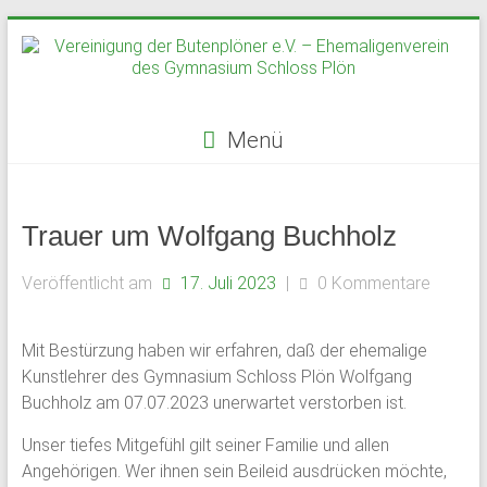
Zum
Inhalt
springen
Menü
Vereinigung
der
Trauer um Wolfgang Buchholz
Butenplöner
Veröffentlicht am
17. Juli 2023
|
0 Kommentare
e.V.
–
Mit Bestürzung haben wir erfahren, daß der ehemalige
Kunstlehrer des Gymnasium Schloss Plön Wolfgang
Ehemaligenverein
Buchholz am 07.07.2023 unerwartet verstorben ist.
des
Unser tiefes Mitgefühl gilt seiner Familie und allen
Gymnasium
Angehörigen. Wer ihnen sein Beileid ausdrücken möchte,