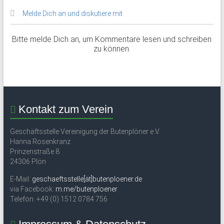
Melde Dich an und diskutiere mit
Bitte melde Dich an, um Kommentare lesen und schreiben
zu können.
Kontakt zum Verein
Geschäftsstelle Vereinigung der Butenplöner e.V.
Hanna Rosenkranz
Prinzenstraße 8
24306 Plön
E-Mail:
geschaeftsstelle[ät]butenploener.de
via Facebook:
m.me/butenploener
Telefon: +49 (0) 1512 0784 756