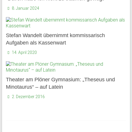
und
8. Januar 2024
Mitarbeiter
des
Gymnasium
Schloss
Stefan Wandelt übernimmt kommissarisch
Plön
Aufgaben als Kassenwart
sowie
14. April 2020
des
früheren
Internats.
Theater am Plöner Gymnasium: „Theseus und
Minotaurus“ – auf Latein
2. Dezember 2016