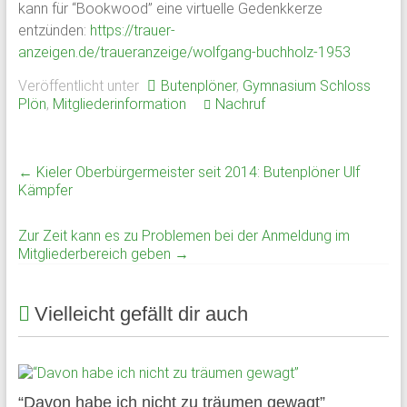
kann für “Bookwood” eine virtuelle Gedenkkerze
Schloss
entzünden:
https://trauer-
anzeigen.de/traueranzeige/wolfgang-buchholz-1953
Plön
Veröffentlicht unter
Butenplöner
,
Gymnasium Schloss
1951
Plön
,
Mitgliederinformation
Nachruf
von
ehemaligen
Schülern
←
Kieler Oberbürgermeister seit 2014: Butenplöner Ulf
des
Kämpfer
Plöner
Internats
Zur Zeit kann es zu Problemen bei der Anmeldung im
gegründet,
Mitgliederbereich geben
→
bildet
sie
Vielleicht gefällt dir auch
den
Zusammenschluß
ehemaliger
Schüler,
“Davon habe ich nicht zu träumen gewagt”
Lehrkräfte