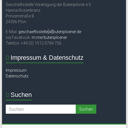
Geschäftsstelle Vereinigung der Butenplöner e.V.
Hanna Rosenkranz
Prinzenstraße 8
24306 Plön
E-Mail:
geschaeftsstelle[ät]butenploener.de
via Facebook:
m.me/butenploener
Telefon: +49 (0) 1512 0784 756
Impressum & Datenschutz
Impressum
Datenschutz
Suchen