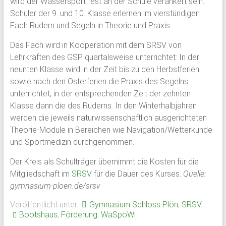
wird der Wassersport fest an der Schule verankert sein.
Schloss
Schüler der 9. und 10. Klasse erlernen im vierstündigen
Fach Rudern und Segeln in Theorie und Praxis.
Plön
Das Fach wird in Kooperation mit dem SRSV von
1951
Lehrkräften des GSP quartalsweise unterrichtet: In der
von
neunten Klasse wird in der Zeit bis zu den Herbstferien
ehemaligen
sowie nach den Osterferien die Praxis des Segelns
Schülern
unterrichtet, in der entsprechenden Zeit der zehnten
des
Klasse dann die des Ruderns. In den Winterhalbjahren
Plöner
werden die jeweils naturwissenschaftlich ausgerichteten
Internats
Theorie-Module in Bereichen wie Navigation/Wetterkunde
gegründet,
und Sportmedizin durchgenommen.
bildet
Der Kreis als Schulträger übernimmt die Kosten für die
sie
Mitgliedschaft im
SRSV
für die Dauer des Kurses.
Quelle:
den
gymnasium-ploen.de/srsv
Zusammenschluß
ehemaliger
Veröffentlicht unter
Gymnasium Schloss Plön
,
SRSV
Schüler,
Bootshaus
,
Förderung
,
WaSpoWi
Lehrkräfte