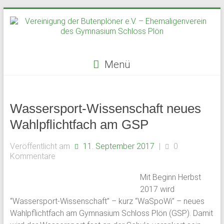
Zum
Inhalt
springen
Menü
Vereinigung
der
Wassersport-Wissenschaft neues
Butenplöner
Wahlpflichtfach am GSP
e.V.
Veröffentlicht am
11. September 2017
|
0
Kommentare
–
Ehemaligenverein
Mit Beginn Herbst
2017 wird
des
“Wassersport-Wissenschaft” – kurz “WaSpoWi” – neues
Wahlpflichtfach am Gymnasium Schloss Plön (GSP). Damit
Gymnasium