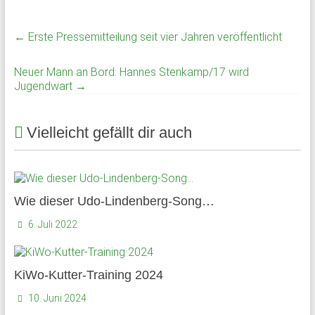
und
Mitarbeiter
←
Erste Pressemitteilung seit vier Jahren veröffentlicht
des
Gymnasium
Neuer Mann an Bord: Hannes Stenkamp/17 wird
Schloss
Jugendwart
→
Plön
sowie
Vielleicht gefällt dir auch
des
früheren
Internats.
Wie dieser Udo-Lindenberg-Song…
6. Juli 2022
KiWo-Kutter-Training 2024
10. Juni 2024