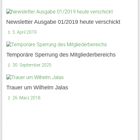
und
Mitarbeiter
des
Newsletter Ausgabe 01/2019 heute verschickt
Gymnasium
5. April 2019
Schloss
Plön
sowie
Temporäre Sperrung des Mitgliederbereichs
des
30. September 2025
früheren
Internats.
Trauer um Wilhelm Jalas
26. März 2018