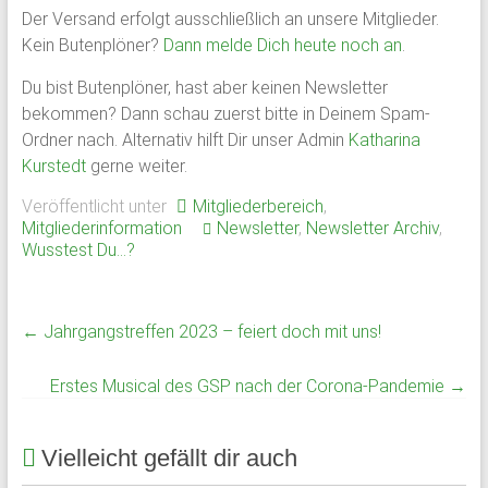
Der Versand erfolgt ausschließlich an unsere Mitglieder.
Schloss
Kein Butenplöner?
Dann melde Dich heute noch an
.
Plön
Du bist Butenplöner, hast aber keinen Newsletter
bekommen? Dann schau zuerst bitte in Deinem Spam-
1951
Ordner nach. Alternativ hilft Dir unser Admin
Katharina
von
Kurstedt
gerne weiter.
ehemaligen
Schülern
Veröffentlicht unter
Mitgliederbereich
,
des
Mitgliederinformation
Newsletter
,
Newsletter Archiv
,
Plöner
Wusstest Du...?
Internats
gegründet,
bildet
←
Jahrgangstreffen 2023 – feiert doch mit uns!
sie
den
Erstes Musical des GSP nach der Corona-Pandemie
→
Zusammenschluß
ehemaliger
Vielleicht gefällt dir auch
Schüler,
Lehrkräfte