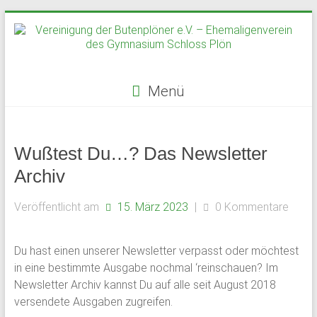
Zum
Inhalt
springen
Menü
Vereinigung
der
Wußtest Du…? Das Newsletter
Butenplöner
Archiv
e.V.
Veröffentlicht am
15. März 2023
|
0 Kommentare
–
Du hast einen unserer Newsletter verpasst oder möchtest
Ehemaligenverein
in eine bestimmte Ausgabe nochmal ‘reinschauen? Im
des
Newsletter Archiv kannst Du auf alle seit August 2018
versendete Ausgaben zugreifen.
Gymnasium