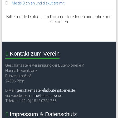
Melde Dich an und diskutiere mit
Bitte melde Dich an, um Kommentare lesen und schreiben
zu können.
Kontakt zum Verein
Geschäftsstelle Vereinigung der Butenplöner e.V.
Hanna Rosenkranz
Prinzenstraße 8
24306 Plön
E-Mail:
geschaeftsstelle[ät]butenploener.de
via Facebook:
m.me/butenploener
Telefon: +49 (0) 1512 0784 756
Impressum & Datenschutz