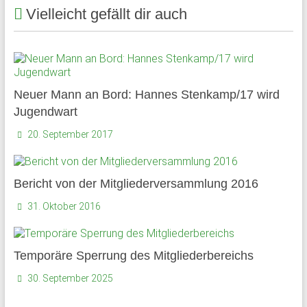
Vielleicht gefällt dir auch
und
Mitarbeiter
des
Gymnasium
Schloss
Neuer Mann an Bord: Hannes Stenkamp/17 wird
Plön
Jugendwart
sowie
des
20. September 2017
früheren
Internats.
Bericht von der Mitgliederversammlung 2016
31. Oktober 2016
Temporäre Sperrung des Mitgliederbereichs
30. September 2025