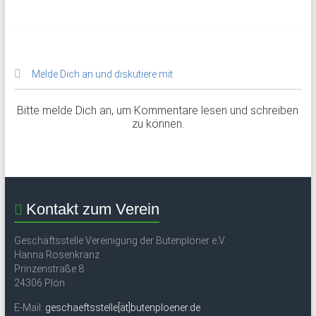
Melde Dich an und diskutiere mit
Bitte melde Dich an, um Kommentare lesen und schreiben
zu können.
Kontakt zum Verein
Geschäftsstelle Vereinigung der Butenplöner e.V.
Hanna Rosenkranz
Prinzenstraße 8
24306 Plön
E-Mail:
geschaeftsstelle[ät]butenploener.de