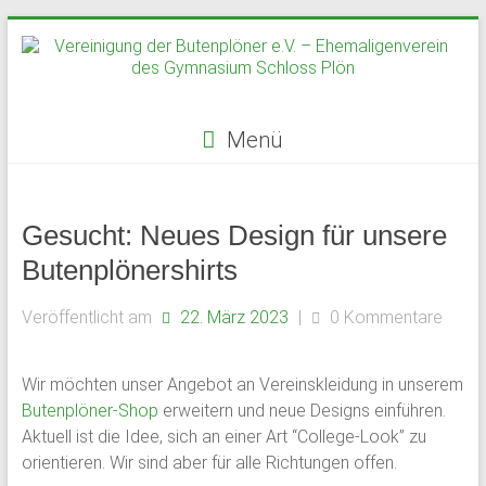
Zum
Inhalt
springen
Menü
Vereinigung
der
Gesucht: Neues Design für unsere
Butenplöner
Butenplönershirts
e.V.
Veröffentlicht am
22. März 2023
|
0 Kommentare
–
Wir möchten unser Angebot an Vereinskleidung in unserem
Ehemaligenverein
Butenplöner-Shop
erweitern und neue Designs einführen.
des
Aktuell ist die Idee, sich an einer Art “College-Look” zu
orientieren. Wir sind aber für alle Richtungen offen.
Gymnasium