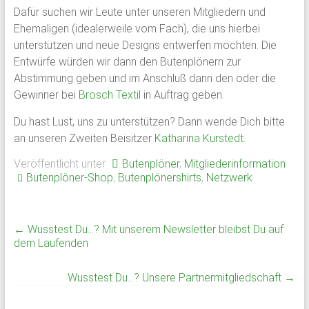
Dafür suchen wir Leute unter unseren Mitgliedern und
Schloss
Ehemaligen (idealerweile vom Fach), die uns hierbei
Plön
unterstützen und neue Designs entwerfen möchten. Die
Entwürfe würden wir dann den Butenplönern zur
1951
Abstimmung geben und im Anschluß dann den oder die
von
Gewinner bei
Brosch Textil
in Auftrag geben.
ehemaligen
Du hast Lust, uns zu unterstützen? Dann wende Dich bitte
Schülern
an unseren Zweiten Beisitzer
Katharina Kurstedt
.
des
Plöner
Veröffentlicht unter
Butenplöner
,
Mitgliederinformation
Internats
Butenplöner-Shop
,
Butenplönershirts
,
Netzwerk
gegründet,
bildet
sie
←
Wusstest Du…? Mit unserem Newsletter bleibst Du auf
den
dem Laufenden
Zusammenschluß
ehemaliger
Wusstest Du…? Unsere Partnermitgliedschaft
→
Schüler,
Lehrkräfte