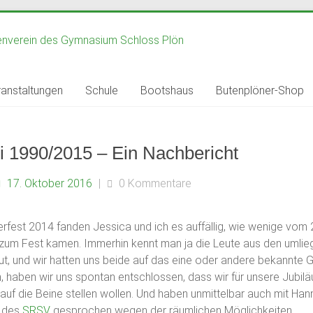
anstaltungen
Schule
Bootshaus
Butenplöner-Shop
i 1990/2015 – Ein Nachbericht
17. Oktober 2016
|
0 Kommentare
fest 2014 fanden Jessica und ich es auffällig, wie wenige vom 
zum Fest kamen. Immerhin kennt man ja die Leute aus den umlie
, und wir hatten uns beide auf das eine oder andere bekannte Ge
, haben wir uns spontan entschlossen, dass wir für unsere Jubil
uf die Beine stellen wollen. Und haben unmittelbar auch mit Ha
r des
SRSV
gesprochen wegen der räumlichen Möglichkeiten.