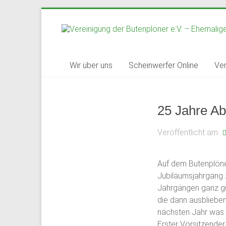
Zum
Inhalt
springen
Vereinigung
Wir über uns
Scheinwerfer Online
Ver
der
Butenplöner
25 Jahre Ab
e.V.
Veröffentlicht am
–
Ehemaligenverein
Auf dem Butenplöner
Jubiläumsjahrgang 
des
Jahrgängen ganz gut
Gymnasium
die dann ausblieben
nächsten Jahr was a
Schloss
Erster Vorsitzende