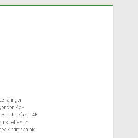
25-jährigen
genden Abi-
sicht gefreut. Als
äumstreffen im
nnes Andresen als