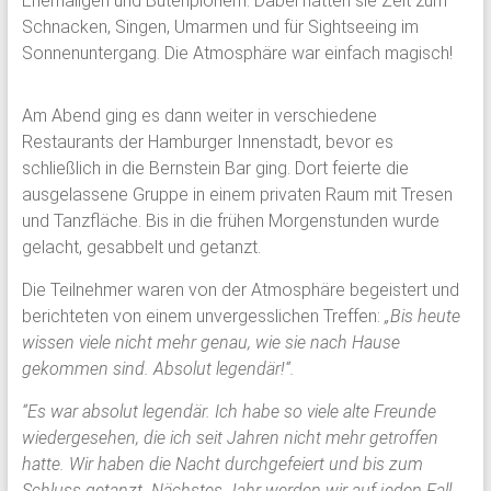
Ehemaligen und Butenplönern. Dabei hatten sie Zeit zum
und
Schnacken, Singen, Umarmen und für Sightseeing im
Mitarbeiter
Sonnenuntergang. Die Atmosphäre war einfach magisch!
des
Gymnasium
Am Abend ging es dann weiter in verschiedene
Schloss
Restaurants der Hamburger Innenstadt, bevor es
Plön
schließlich in die Bernstein Bar ging. Dort feierte die
sowie
ausgelassene Gruppe in einem privaten Raum mit Tresen
des
und Tanzfläche. Bis in die frühen Morgenstunden wurde
früheren
gelacht, gesabbelt und getanzt.
Internats.
Die Teilnehmer waren von der Atmosphäre begeistert und
berichteten von einem unvergesslichen Treffen:
„Bis heute
wissen viele nicht mehr genau, wie sie nach Hause
gekommen sind. Absolut legendär!“.
“Es war absolut legendär. Ich habe so viele alte Freunde
wiedergesehen, die ich seit Jahren nicht mehr getroffen
hatte. Wir haben die Nacht durchgefeiert und bis zum
Schluss getanzt. Nächstes Jahr werden wir auf jeden Fall