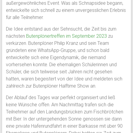
außergewöhnliches Event. Was als Schnapsidee begann,
Schloss
entwickelte sich schnell zu einem unvergesslichen Erlebnis
für alle Teilnehmer.
Plön
Die Idee entstand aus der Sehnsucht, die Zeit bis zum
1951
nächsten
Butenplönertreffen im September 2023
zu
von
verkürzen. Butenplöner Philip Kranz und sein Team
ehemaligen
gründeten eine WhatsApp-Gruppe, und schon bald
Schülern
entwickelte sich eine Eigendynamik, die niemand
des
vorhersehen konnte. Die ehemaligen Schülerinnen und
Plöner
Schüler, die sich teilweise seit Jahren nicht gesehen
Internats
hatten, waren begeistert von der Idee und meldeten sich
gegründet,
zahlreich zur Butenplöner Halftime Show an.
bildet
sie
Der Ablauf des Tages war perfekt organisiert und ließ
den
keine Wünsche offen. Am Nachmittag trafen sich die
Zusammenschluß
Teilnehmer auf den Landungsbrücken zum Fischbrötchen
ehemaliger
mit Bier. In der untergehenden Sonne genossen sie dann
Schüler,
eine private Hafenrundfahrt in einer Barkasse mit über 90
Lehrkräfte