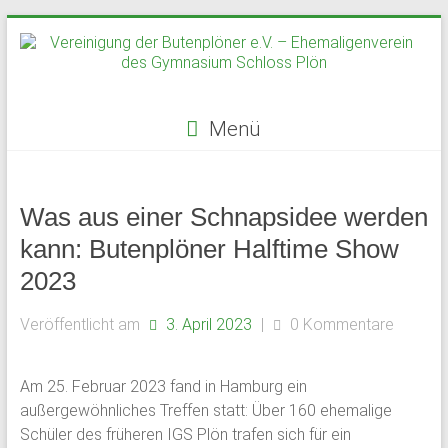
Zum
Inhalt
springen
Menü
Vereinigung
der
Was aus einer Schnapsidee werden
Butenplöner
kann: Butenplöner Halftime Show
2023
e.V.
–
Veröffentlicht am
3. April 2023
|
0 Kommentare
Ehemaligenverein
Am 25. Februar 2023 fand in Hamburg ein
des
außergewöhnliches Treffen statt: Über 160 ehemalige
Gymnasium
Schüler des früheren IGS Plön trafen sich für ein