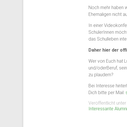
Plön
Noch mehr haben wi
Ehemaligen nicht a
1951
In einer Videokonfe
von
SchülerInnen möcht
ehemaligen
das Schulleben inte
Schülern
des
Daher hier der off
Plöner
Internats
Wer von Euch hat Lu
gegründet,
und/oderBeruf, sein
bildet
zu plaudern?
sie
Bei Interesse hinte
den
Dich bitte per Mail:
Zusammenschluß
ehemaliger
Veröffentlicht unte
Schüler,
Interessante Alumn
Lehrkräfte
und