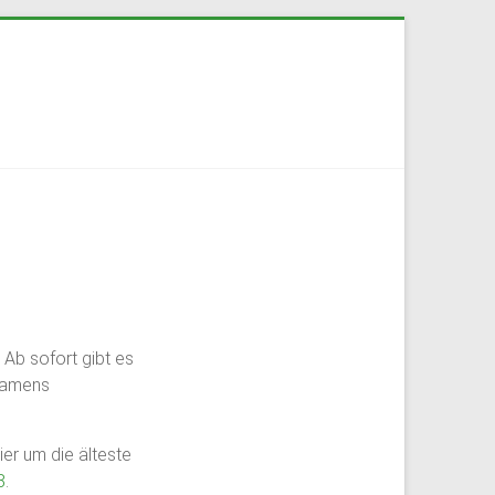
. Ab sofort gibt es
 namens
ier um die älteste
8
.