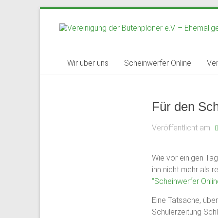
Zum
Inhalt
springen
Vereinigung
Wir über uns
Scheinwerfer Online
Ver
der
Butenplöner
Für den Sch
e.V.
Veröffentlicht am
–
Ehemaligenverein
Wie vor einigen Tag
ihn nicht mehr als 
des
“Scheinwerfer Onlin
Gymnasium
Eine Tatsache, über 
Schloss
Schülerzeitung Sch