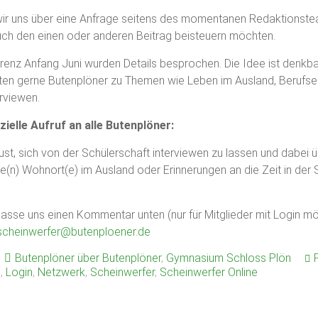
r uns über eine Anfrage seitens des momentanen Redaktionstea
uch den einen oder anderen Beitrag beisteuern möchten.
renz Anfang Juni wurden Details besprochen. Die Idee ist denkbar
en gerne Butenplöner zu Themen wie Leben im Ausland, Berufse
rviewen.
izielle Aufruf an alle Butenplöner:
st, sich von der Schülerschaft interviewen zu lassen und dabei 
e(n) Wohnort(e) im Ausland oder Erinnerungen an die Zeit in der 
rlasse uns einen Kommentar unten (nur für Mitglieder mit Login m
scheinwerfer@butenploener.de
r
Butenplöner über Butenplöner
,
Gymnasium Schloss Plön
i
,
Login
,
Netzwerk
,
Scheinwerfer
,
Scheinwerfer Online