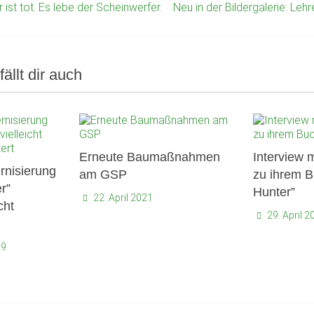
ist tot. Es lebe der Scheinwerfer.
Neu in der Bildergalerie: Le
fällt dir auch
Erneute Baumaßnahmen
Interview m
rnisierung
am GSP
zu ihrem 
r”
Hunter”
22. April 2021
cht
29. April 
19