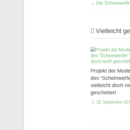
Mitarbeiter
←
Der Scheinwerfer 
des
Gymnasium
Schloss
Plön
Vielleicht ge
sowie
des
früheren
Internats.
Projekt der Mode
des “Scheinwerfe
vielleicht doch ni
gescheitert
20. September 20