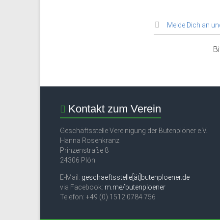
Melde Dich an und
B
Kontakt zum Verein
Geschäftsstelle Vereinigung der Butenplöner e.V.
Hanna Rosenkranz
Prinzenstraße 8
24306 Plön
E-Mail:
geschaeftsstelle[ät]butenploener.de
via Facebook:
m.me/butenploener
Telefon: +49 (0) 1512 0784 756