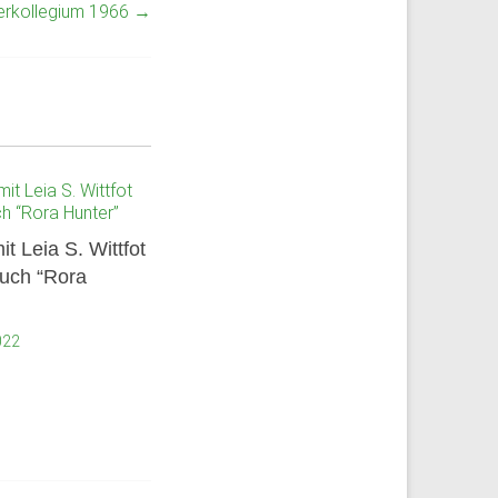
hrerkollegium 1966
→
it Leia S. Wittfot
Buch “Rora
2022