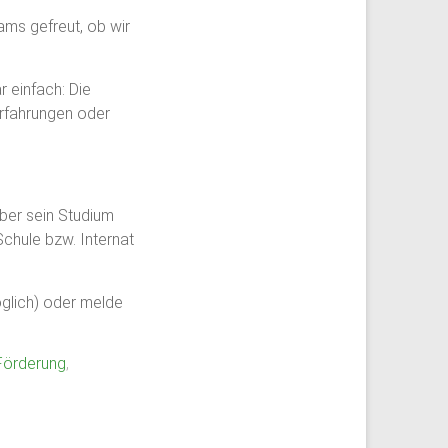
ms gefreut, ob wir
 einfach: Die
rfahrungen oder
über sein Studium
Schule bzw. Internat
öglich) oder melde
Förderung
,