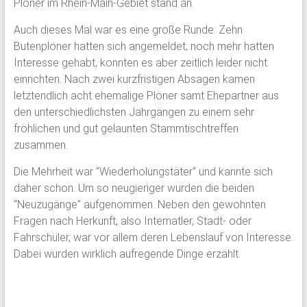
Plöner im Rhein-Main-Gebiet stand an.
Schloss
Auch dieses Mal war es eine große Runde: Zehn
Plön
Butenplöner hatten sich angemeldet; noch mehr hatten
Interesse gehabt, konnten es aber zeitlich leider nicht
1951
einrichten. Nach zwei kurzfristigen Absagen kamen
von
letztendlich acht ehemalige Plöner samt Ehepartner aus
ehemaligen
den unterschiedlichsten Jahrgängen zu einem sehr
Schülern
fröhlichen und gut gelaunten Stammtischtreffen
des
zusammen.
Plöner
Die Mehrheit war “Wiederholungstäter” und kannte sich
Internats
daher schon. Um so neugieriger wurden die beiden
gegründet,
“Neuzugänge” aufgenommen. Neben den gewohnten
bildet
Fragen nach Herkunft, also Internatler, Stadt- oder
sie
Fahrschüler, war vor allem deren Lebenslauf von Interesse.
den
Dabei wurden wirklich aufregende Dinge erzählt.
Zusammenschluß
ehemaliger
Schüler,
Lehrkräfte