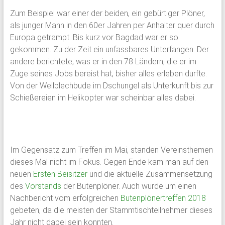
und
Zum Beispiel war einer der beiden, ein gebürtiger Plöner,
Mitarbeiter
als junger Mann in den 60er Jahren per Anhalter quer durch
des
Europa getrampt. Bis kurz vor Bagdad war er so
Gymnasium
gekommen. Zu der Zeit ein unfassbares Unterfangen. Der
Schloss
andere berichtete, was er in den 78 Ländern, die er im
Plön
Zuge seines Jobs bereist hat, bisher alles erleben durfte.
sowie
Von der Wellblechbude im Dschungel als Unterkunft bis zur
des
Schießereien im Helikopter war scheinbar alles dabei.
früheren
Internats.
Im Gegensatz zum Treffen im Mai, standen Vereinsthemen
dieses Mal nicht im Fokus. Gegen Ende kam man auf den
neuen
Ersten Beisitzer
und die aktuelle Zusammensetzung
des
Vorstands
der Butenplöner. Auch wurde um einen
Nachbericht vom erfolgreichen
Butenplönertreffen 2018
gebeten, da die meisten der Stammtischteilnehmer dieses
Jahr nicht dabei sein konnten.