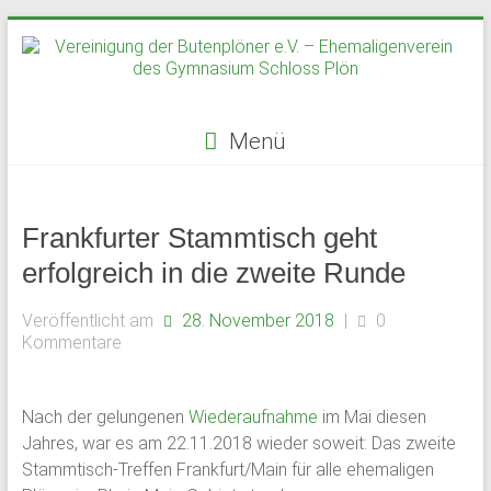
Zum
Inhalt
springen
Menü
Vereinigung
der
Frankfurter Stammtisch geht
Butenplöner
erfolgreich in die zweite Runde
e.V.
Veröffentlicht am
28. November 2018
|
0
Kommentare
–
Ehemaligenverein
Nach der gelungenen
Wiederaufnahme
im Mai diesen
des
Jahres, war es am 22.11.2018 wieder soweit: Das zweite
Stammtisch-Treffen Frankfurt/Main für alle ehemaligen
Gymnasium