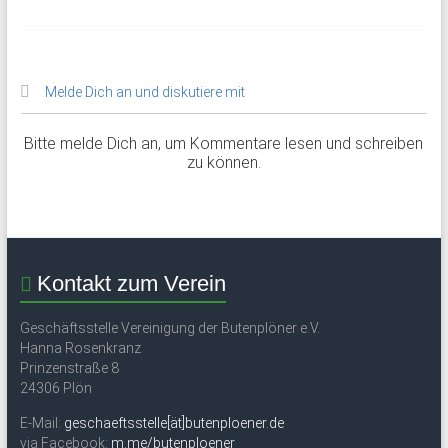
Melde Dich an und diskutiere mit
Bitte melde Dich an, um Kommentare lesen und schreiben
zu können.
Kontakt zum Verein
Geschäftsstelle Vereinigung der Butenplöner e.V.
Hanna Rosenkranz
Prinzenstraße 8
24306 Plön
E-Mail:
geschaeftsstelle[ät]butenploener.de
via Facebook:
m.me/butenploener