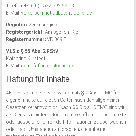
Telefon: +49 (0) 4522 592 92 18
und
E-Mail:
Mitarbeiter
volker.schmidt[ät]butenploener.de
des
Register:
Vereinsregister
Gymnasium
Registergericht:
Amtsgericht Kiel
Schloss
Registernummer:
VR 869 PL
Plön
sowie
V.i.S.d § 55 Abs. 2 RStV:
des
Katharina Kurstedt
früheren
E-Mail:
admin[ät]butenploener.de
Internats.
Haftung für Inhalte
Als Diensteanbieter sind wir gemäß § 7 Abs.1 TMG für
eigene Inhalte auf diesen Seiten nach den allgemeinen
Gesetzen verantwortlich. Nach §§ 8 bis 10 TMG sind wir
als Diensteanbieter jedoch nicht verpflichtet, übermittelte
oder gespeicherte fremde Informationen zu überwachen
oder nach Umständen zu forschen, die auf eine