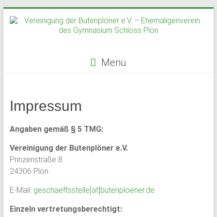
Zum
Inhalt
springen
Menü
Vereinigung
der
Impressum
Butenplöner
Angaben gemäß § 5 TMG:
e.V.
Vereinigung der Butenplöner e.V.
–
Prinzenstraße 8
24306 Plön
Ehemaligenverein
E-Mail:
des
geschaeftsstelle[ät]butenploener.de
Gymnasium
Einzeln vertretungsberechtigt: