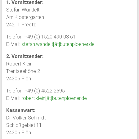
1. Vorsitzender:
Schloss
Stefan Wandelt
Am Klostergarten
Plön
24211 Preetz
1951
Telefon: +49 (0) 1520 490 03 61
von
E-Mail:
stefan.wandelt[ät]butenploener.de
ehemaligen
Schülern
2. Vorsitzender:
des
Robert Klein
Plöner
Trentseehöhe 2
Internats
24306 Plön
gegründet,
Telefon: +49 (0) 4522 2695
bildet
E-Mail:
robert.klein[ät]butenploener.de
sie
den
Kassenwart:
Zusammenschluß
Dr. Volker Schmidt
ehemaliger
Schloßgebiet 11
Schüler,
24306 Plön
Lehrkräfte