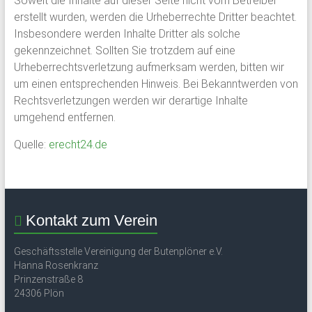
Soweit die Inhalte auf dieser Seite nicht vom Betreiber
erstellt wurden, werden die Urheberrechte Dritter beachtet.
Insbesondere werden Inhalte Dritter als solche
gekennzeichnet. Sollten Sie trotzdem auf eine
Urheberrechtsverletzung aufmerksam werden, bitten wir
um einen entsprechenden Hinweis. Bei Bekanntwerden von
Rechtsverletzungen werden wir derartige Inhalte
umgehend entfernen.
Quelle:
erecht24.de
Kontakt zum Verein
Geschäftsstelle Vereinigung der Butenplöner e.V.
Hanna Rosenkranz
Prinzenstraße 8
24306 Plön