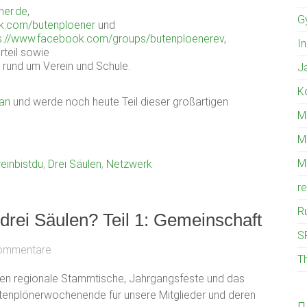
ner.de
,
G
k.com/butenploener
und
s://www.facebook.com/groups/butenploenerev
,
I
rteil sowie
 rund um Verein und Schule.
J
K
 an
und werde noch heute Teil dieser großartigen
M
M
M
einbistdu
,
Drei Säulen
,
Netzwerk
r
R
drei Säulen? Teil 1: Gemeinschaft
S
ommentare
T
ren regionale Stammtische, Jahrgangsfeste und das
Butenplönerwochenende für unsere Mitglieder und deren