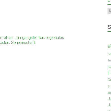
Ar
S
rtreffen
,
Jahrgangstreffen
,
regionales
Säulen
,
Gemeinschaft
#
Be
Bu
Bu
F
G
Gr
In
J
J