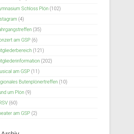
ymnasium Schloss Plön
(102)
nstagram
(4)
ahrgangstreffen
(35)
onzert am GSP
(6)
itgliederbereich
(121)
itgliederinformation
(202)
usical am GSP
(11)
egionales Butenplönertreffen
(10)
und um Plön
(9)
RSV
(60)
heater am GSP
(2)
Archiv