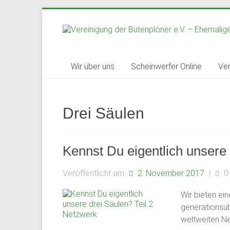
Zum
Inhalt
springen
Vereinigung
Wir über uns
Scheinwerfer Online
Ver
der
Butenplöner
Drei Säulen
e.V.
–
Kennst Du eigentlich unsere 
Ehemaligenverein
Veröffentlicht am
2. November 2017
|
0
des
Wir bieten ein
Gymnasium
generationsüb
weltweiten N
Schloss