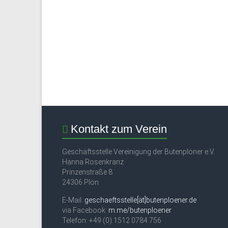
Kontakt zum Verein
Geschäftsstelle Vereinigung der Butenplöner e.V.
Hanna Rosenkranz
Prinzenstraße 8
24306 Plön
E-Mail:
geschaeftsstelle[ät]butenploener.de
via Facebook:
m.me/butenploener
Telefon: +49 (0) 1512 0784 756