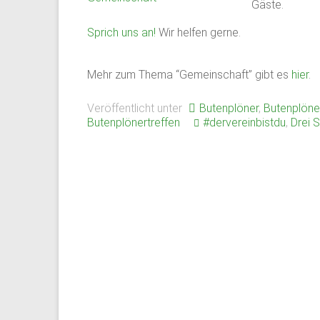
Gäste.
Mitarbeiter
des
Sprich uns an!
Wir helfen gerne.
Gymnasium
Schloss
Plön
Mehr zum Thema “Gemeinschaft” gibt es
hier
.
sowie
Veröffentlicht unter
des
Butenplöner
,
Butenplöne
Butenplönertreffen
#dervereinbistdu
,
Drei 
früheren
Internats.