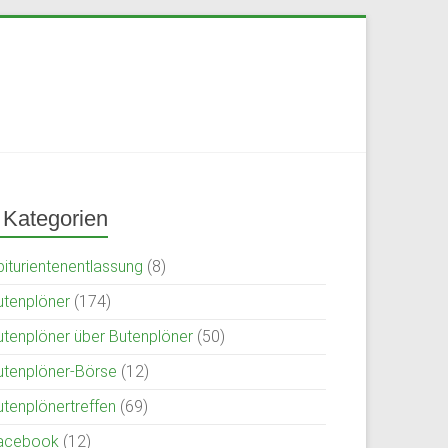
Kategorien
biturientenentlassung
(8)
utenplöner
(174)
utenplöner über Butenplöner
(50)
utenplöner-Börse
(12)
utenplönertreffen
(69)
acebook
(12)