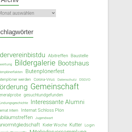
chiv
chlagwörter
dervereinbistdu
Abitreffen
Baustelle
Bildergalerie
Bootshaus
wertung
Butenplönerfest
tenplönerfakten
tenplöner werden
Corona-Virus
Datenschutz
DSGVO
Gemeinschaft
örderung
eneralprobe
gesuchtundgefunden
Interessante Alumni
ündungsgeschichte
Internat Schloss Plön
ternat Intern
ubiläumstreffen
Jugendwart
uniormitgliedschaft
Kutter
Kieler Woche
Login