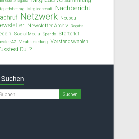
Mitgliederversammlung
rinekutterregatta
Nachbericht
tgliedsbeitrag
Mitgliedschaft
Netzwerk
achruf
Neubau
ewsletter
Newsletter Archiv
Regatta
egeln
Starterkit
Social Media
Spende
Vorstandswahlen
eater-AG
Verabschiedung
usstest Du...?
Suchen