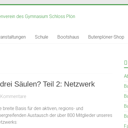
anstaltungen
Schule
Bootshaus
Butenplöner-Shop
A
drei Säulen? Teil 2: Netzwerk
B
B
 Kommentare
B
e breite Basis für den aktiven, regions- und
ergreifenden Austausch der über 800 Mitglieder unseres
B
etzwerks:
F