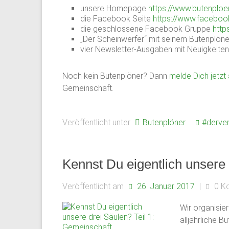
unsere Homepage
https://www.butenploe
Plön
die Facebook Seite
https://www.faceboo
die geschlossene Facebook Gruppe
http
1951
„Der Scheinwerfer“ mit seinem Butenplöne
von
vier Newsletter-Ausgaben mit Neuigkeiten
ehemaligen
Schülern
Noch kein Butenplöner? Dann
melde Dich jetzt
des
Gemeinschaft.
Plöner
Internats
Veröffentlicht unter
gegründet,
Butenplöner
#derver
bildet
sie
den
Kennst Du eigentlich unsere 
Zusammenschluß
ehemaliger
Veröffentlicht am
26. Januar 2017
|
0 K
Schüler,
Wir organisie
Lehrkräfte
alljährliche 
und