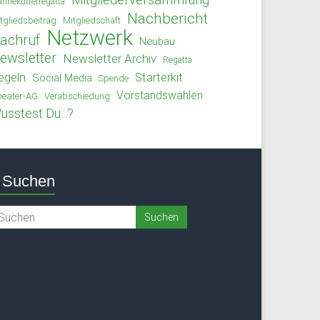
Mitgliederversammlung
rinekutterregatta
Nachbericht
tgliedsbeitrag
Mitgliedschaft
Netzwerk
achruf
Neubau
ewsletter
Newsletter Archiv
Regatta
egeln
Starterkit
Social Media
Spende
Vorstandswahlen
eater-AG
Verabschiedung
usstest Du...?
Suchen