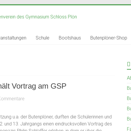
anstaltungen
Schule
Bootshaus
Butenplöner-Shop
A
 hält Vortrag am GSP
B
B
Kommentare
B
tzung u.a. der Butenplöner, durften die Schülerinnen und
B
2. und 13. Jahrgangs einen eindrucksvollen Vortrag des
F
onazis Philip Schlaffer erleben, in dem er über die