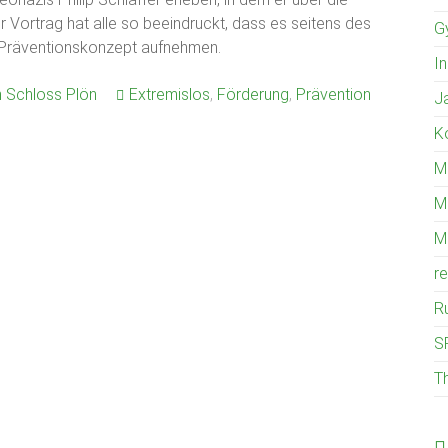
 Vortrag hat alle so beeindruckt, dass es seitens des
G
ns Präventionskonzept aufnehmen.
I
 Schloss Plön
Extremislos
,
Förderung
,
Prävention
J
K
M
M
M
r
R
S
T