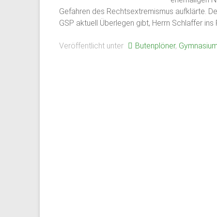
Gefahren des Rechtsextremismus aufklärte. Der
Plön
GSP aktuell Überlegen gibt, Herrn Schlaffer i
1951
Veröffentlicht unter
Butenplöner
,
Gymnasium
von
ehemaligen
Schülern
des
Plöner
Internats
gegründet,
bildet
sie
den
Zusammenschluß
ehemaliger
Schüler,
Lehrkräfte
und