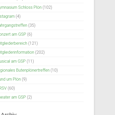
ymnasium Schloss Plön
(102)
nstagram
(4)
ahrgangstreffen
(35)
onzert am GSP
(6)
itgliederbereich
(121)
itgliederinformation
(202)
usical am GSP
(11)
egionales Butenplönertreffen
(10)
und um Plön
(9)
RSV
(60)
heater am GSP
(2)
Archiv