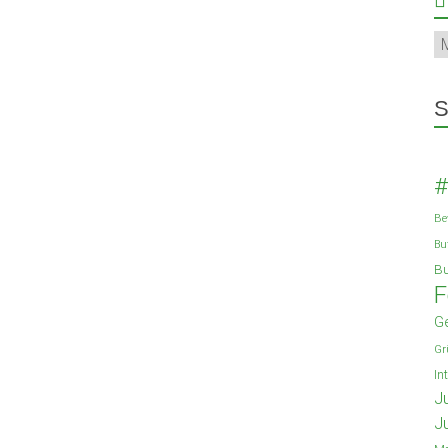
Ar
S
#
Be
Bu
Bu
F
G
Gr
In
J
J