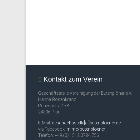
Kontakt zum Verein
Geschäftsstelle Vereinigung der Butenplöner e.V.
Hanna Rosenkranz
Prinzenstraße 8
24306 Plön
E-Mail:
geschaeftsstelle[ät]butenploener.de
via Facebook:
m.me/butenploener
Telefon: +49 (0) 1512 0784 756