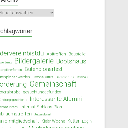
chiv
chlagwörter
dervereinbistdu
Abitreffen
Baustelle
Bildergalerie
Bootshaus
wertung
Butenplönerfest
tenplönerfakten
tenplöner werden
Corona-Virus
Datenschutz
DSGVO
Gemeinschaft
örderung
eneralprobe
gesuchtundgefunden
Interessante Alumni
ündungsgeschichte
Internat Schloss Plön
ternat Intern
ubiläumstreffen
Jugendwart
uniormitgliedschaft
Kutter
Kieler Woche
Login