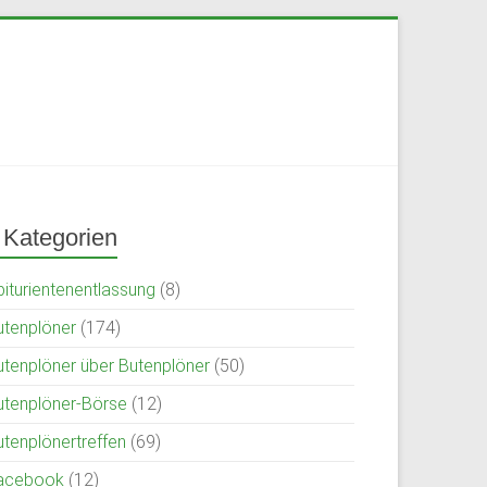
Kategorien
biturientenentlassung
(8)
utenplöner
(174)
utenplöner über Butenplöner
(50)
utenplöner-Börse
(12)
utenplönertreffen
(69)
acebook
(12)