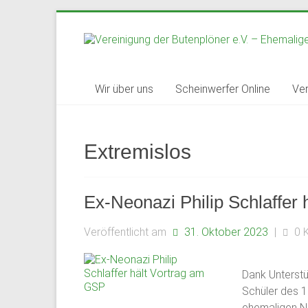
Zum
Inhalt
springen
Vereinigung
Wir über uns
Scheinwerfer Online
Ver
der
Butenplöner
Extremislos
e.V.
–
Ex-Neonazi Philip Schlaffer
Ehemaligenverein
Veröffentlicht am
31. Oktober 2023
|
0 
des
Gymnasium
Dank Unterstü
Schüler des 1
Schloss
ehemaligen Ne