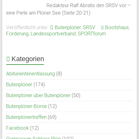
Redakteur Ralf Abratis den SRSV vor –
Schloss
eine Perle am Plöner See (Seite 20-21).
Plön
Veröffentlicht unter
Butenplöner
,
SRSV
Bootshaus
,
1951
Förderung
,
Landessportverband
,
SPORTforum
von
ehemaligen
Schülern
Kategorien
des
Plöner
Abiturientenentlassung
(8)
Internats
Butenplöner
(174)
gegründet,
bildet
Butenplöner über Butenplöner
(50)
sie
Butenplöner-Börse
(12)
den
Zusammenschluß
Butenplönertreffen
(69)
ehemaliger
Facebook
(12)
Schüler,
Lehrkräfte
Gymnasium Schloss Plön
(102)