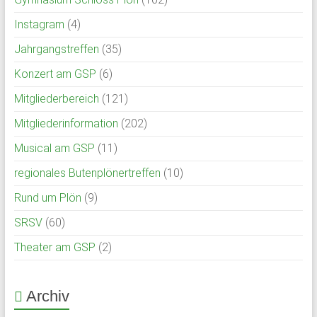
und
Instagram
(4)
Mitarbeiter
des
Jahrgangstreffen
(35)
Gymnasium
Konzert am GSP
(6)
Schloss
Plön
Mitgliederbereich
(121)
sowie
Mitgliederinformation
(202)
des
Musical am GSP
(11)
früheren
Internats.
regionales Butenplönertreffen
(10)
Rund um Plön
(9)
SRSV
(60)
Theater am GSP
(2)
Archiv