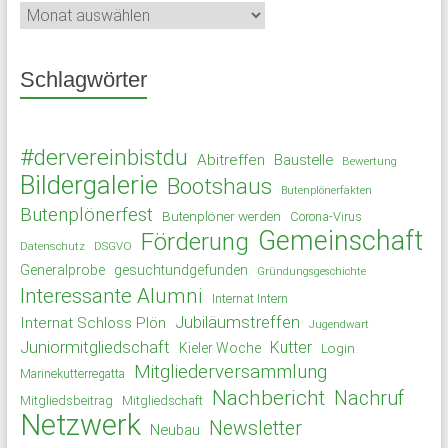
Archiv
Schlagwörter
#dervereinbistdu
Abitreffen
Baustelle
Bewertung
Bildergalerie
Bootshaus
Butenplönerfakten
Butenplönerfest
Butenplöner werden
Corona-Virus
Gemeinschaft
Förderung
Datenschutz
DSGVO
Generalprobe
gesuchtundgefunden
Gründungsgeschichte
Interessante Alumni
Internat Intern
Jubiläumstreffen
Internat Schloss Plön
Jugendwart
Juniormitgliedschaft
Kutter
Kieler Woche
Login
Mitgliederversammlung
Marinekutterregatta
Nachbericht
Nachruf
Mitgliedsbeitrag
Mitgliedschaft
Netzwerk
Newsletter
Neubau