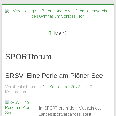
Zum
Inhalt
springen
Menü
Vereinigung
der
SPORTforum
Butenplöner
e.V.
SRSV: Eine Perle am Plöner See
–
Veröffentlicht am
19. September 2022
|
0
Ehemaligenverein
Kommentare
des
Im SPORTforum, dem Magazin des
Gymnasium
Landessportverbandes, stellt