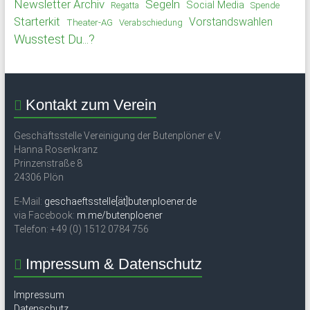
Newsletter Archiv
Segeln
Social Media
Spende
Regatta
Starterkit
Vorstandswahlen
Theater-AG
Verabschiedung
Wusstest Du...?
Kontakt zum Verein
Geschäftsstelle Vereinigung der Butenplöner e.V.
Hanna Rosenkranz
Prinzenstraße 8
24306 Plön
E-Mail:
geschaeftsstelle[ät]butenploener.de
via Facebook:
m.me/butenploener
Telefon: +49 (0) 1512 0784 756
Impressum & Datenschutz
Impressum
Datenschutz