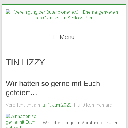
Zum
Inhalt
springen
Menü
Vereinigung
der
TIN LIZZY
Butenplöner
e.V.
Wir hätten so gerne mit Euch
–
gefeiert…
Ehemaligenverein
Veröffentlicht am
1. Juni 2020
|
0 Kommentare
des
Wir haben lange im Vorstand diskutiert
Gymnasium