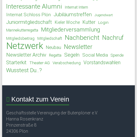
Interessante Alumni
Internat Intern
Jubiläumstreffen
Internat Schloss Plön
Jugendwart
Juniormitgliedschaft
Kutter
Kieler Woche
Login
Mitgliederversammlung
Marinekutterregatta
Nachbericht
Nachruf
Mitgliedsbeitrag
Mitgliedschaft
Netzwerk
Newsletter
Neubau
Newsletter Archiv
Segeln
Social Media
Spende
Regatta
Starterkit
Vorstandswahlen
Theater-AG
Verabschiedung
Wusstest Du...?
Kontakt zum Verein
Geschäftsstelle Vereinigung der Butenplöner e.V.
Hanna Rosenkranz
Prinzenstraße 8
24306 Plön