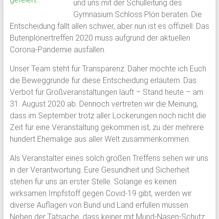
und uns mit der Schulleitung des
Schloss
Gymnasium Schloss Plön beraten. Die
Entscheidung fällt allen schwer, aber nun ist es offiziell: Das
Plön
Butenplönertreffen 2020 muss aufgrund der aktuellen
Corona-Pandemie ausfallen.
1951
von
Unser Team steht für Transparenz. Daher möchte ich Euch
ehemaligen
die Beweggründe für diese Entscheidung erläutern. Das
Schülern
Verbot für Großveranstaltungen läuft – Stand heute – am
des
31. August 2020 ab. Dennoch vertreten wir die Meinung,
Plöner
dass im September trotz aller Lockerungen noch nicht die
Internats
Zeit für eine Veranstaltung gekommen ist, zu der mehrere
gegründet,
hundert Ehemalige aus aller Welt zusammenkommen.
bildet
sie
Als Veranstalter eines solch großen Treffens sehen wir uns
den
in der Verantwortung. Eure Gesundheit und Sicherheit
Zusammenschluß
stehen für uns an erster Stelle. Solange es keinen
ehemaliger
wirksamen Impfstoff gegen Covid-19 gibt, werden wir
Schüler,
diverse Auflagen von Bund und Land erfüllen müssen.
Lehrkräfte
Neben der Tatsache, dass keiner mit Mund-Nasen-Schutz