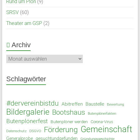
Rund um Plön
(9)
SRSV
(60)
Theater am GSP
(2)
Archiv
Archiv
Schlagwörter
#dervereinbistdu
Abitreffen
Baustelle
Bewertung
Bildergalerie
Bootshaus
Butenplönerfakten
Butenplönerfest
Butenplöner werden
Corona-Virus
Gemeinschaft
Förderung
Datenschutz
DSGVO
Generalprobe
gesuchtundgefunden
Gründungsgeschichte