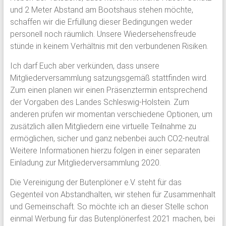
und
und 2 Meter Abstand am Bootshaus stehen möchte,
Mitarbeiter
schaffen wir die Erfüllung dieser Bedingungen weder
des
personell noch räumlich. Unsere Wiedersehensfreude
Gymnasium
stünde in keinem Verhältnis mit den verbundenen Risiken.
Schloss
Ich darf Euch aber verkünden, dass unsere
Plön
Mitgliederversammlung satzungsgemäß stattfinden wird.
sowie
Zum einen planen wir einen Präsenztermin entsprechend
des
der Vorgaben des Landes Schleswig-Holstein. Zum
früheren
anderen prüfen wir momentan verschiedene Optionen, um
Internats.
zusätzlich allen Mitgliedern eine virtuelle Teilnahme zu
ermöglichen, sicher und ganz nebenbei auch CO2-neutral.
Weitere Informationen hierzu folgen in einer separaten
Einladung zur Mitgliederversammlung 2020.
Die Vereinigung der Butenplöner e.V. steht für das
Gegenteil von Abstandhalten, wir stehen für Zusammenhalt
und Gemeinschaft. So möchte ich an dieser Stelle schon
einmal Werbung für das Butenplönerfest 2021 machen, bei